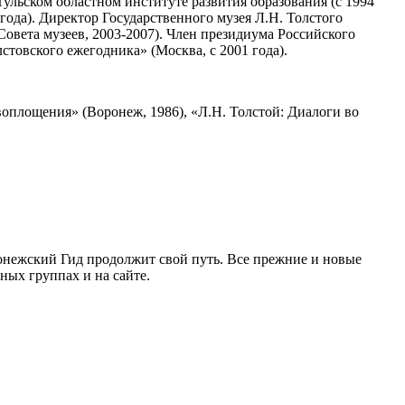
ульском областном институте развития образования (с 1994
года). Директор Государственного музея Л.Н. Толстого
овета музеев, 2003-2007). Член президиума Российского
стовского ежегодника» (Москва, с 2001 года).
воплощения» (Воронеж, 1986), «Л.Н. Толстой: Диалоги во
ронежский Гид продолжит свой путь. Все прежние и новые
ых группах и на сайте.