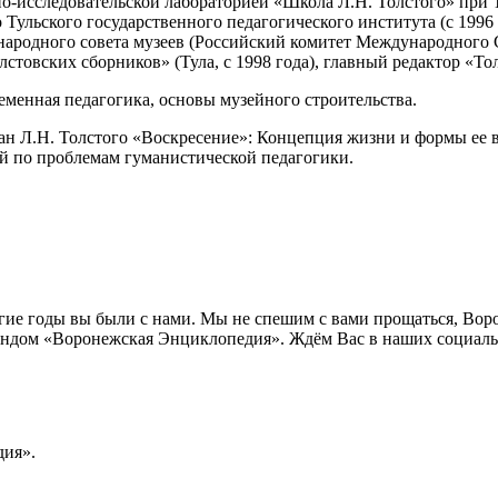
о-исследовательской лабораторией «Школа Л.Н. Толстого» при Т
Тульского государственного педагогического института (с 1996 
народного совета музеев (Российский комитет Международного С
товских сборников» (Тула, с 1998 года), главный редактор «Тол
еменная педагогика, основы музейного строительства.
ман Л.Н. Толстого «Воскресение»: Концепция жизни и формы ее 
ий по проблемам гуманистической педагогики.
лгие годы вы были с нами. Мы не спешим с вами прощаться, Во
ндом «Воронежская Энциклопедия». Ждём Вас в наших социальн
ия».