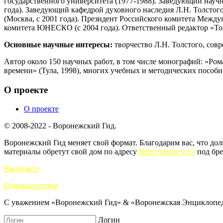
государственного университета (1977-1988). Заведующий научн
года). Заведующий кафедрой духовного наследия Л.Н. Толстого 
(Москва, с 2001 года). Президент Российского комитета Между
комитета ЮНЕСКО (с 2004 года). Ответственный редактор «Толс
Основные научные интересы:
творчество Л.Н. Толстого, совр
Автор около 150 научных работ, в том числе монографий: «Ро
времени» (Тула, 1998), многих учебных и методических пособ
О проекте
О проекте
© 2008-2022 - Воронежский Гид.
Воронежский Гид меняет свой формат. Благодарим вас, что до
материалы обретут свой дом по адресу
https://vrnency.ru/
под бре
Вконтакте
Одноклассники
С уважением «Воронежский Гид» & «Воронежская Энциклопед
Логин