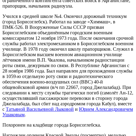
ограниченного контингента советских войск в Афганистане,
прапорщик, начальник радиоузла.
Учился в средней школе №4. Окончил дорожный техникум
(город Борисоглебск). Работал на заводе «Химмаш», в
ПМК-526. В Вооруженные Силы СССР призван
Борисоглебским объединённым городским военным
комиссариатом 12 ноября 1973 года. После окончания срочной
службы работал электромехаником в Борисоглебском военном
училище. В 1978 году окончил школу прапорщиков. Служил в
Борисоглебском высшем военном авиационном училище
лётчиков имени В.П. Чкалова, начальником радиостанции
роты связи, дежурным по связи. В Республике Афганистан с
28 ноября 1986 года. Был направлен для прохождения службы
в 1059-ю отдельную роту связи и радиотехнического
обеспечения военно-воздушных сил (ВВС) 40-й
общевойсковой армии (в/ч пп 22667, город Джелалабад). При
следовании к месту службы трагически погиб (самолёт Ан-12,
осуществлявший пассажирские перевозки в сторону города
Джелалабада, был сбит над аэродромом города Кабул), вместе
с
Татьяной Васильевной Лыковой
и
Юрием Александровичем
Ушаковым
.
Похоронен на кладбище города Борисоглебска.
Награжден орденом Красной Звезды (посмертно), медалью