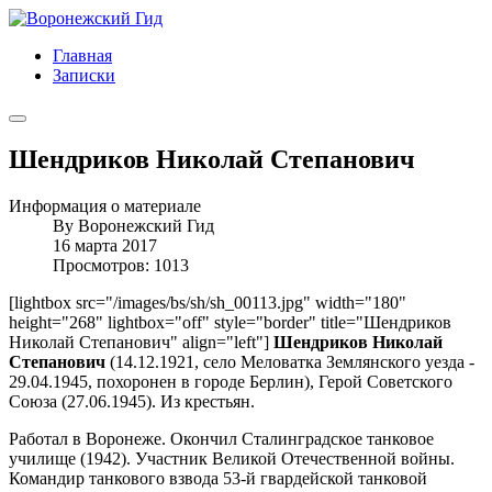
Главная
Записки
Шендриков Николай Степанович
Информация о материале
By
Воронежский Гид
16 марта 2017
Просмотров: 1013
[lightbox src="/images/bs/sh/sh_00113.jpg" width="180"
height="268" lightbox="off" style="border" title="Шендриков
Николай Степанович" align="left"]
Шендриков Николай
Степанович
(14.12.1921, село Меловатка Землянского уезда -
29.04.1945, похоронен в городе Берлин), Герой Советского
Союза (27.06.1945). Из крестьян.
Работал в Воронеже. Окончил Сталинградское танковое
училище (1942). Участник Великой Отечественной войны.
Командир танкового взвода 53-й гвардейской танковой