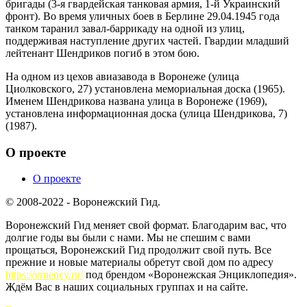
бригады (3-я гвардейская танковая армия, 1-й Украинский
фронт). Во время уличных боев в Берлине 29.04.1945 года
танком таранил завал-баррикаду на одной из улиц,
поддерживая наступление других частей. Гвардии младший
лейтенант Шендриков погиб в этом бою.
На одном из цехов авиазавода в Воронеже (улица
Циолковского, 27) установлена мемориальная доска (1965).
Именем Шендрикова названа улица в Воронеже (1969),
установлена информационная доска (улица Шендрикова, 7)
(1987).
О проекте
О проекте
© 2008-2022 - Воронежский Гид.
Воронежский Гид меняет свой формат. Благодарим вас, что
долгие годы вы были с нами. Мы не спешим с вами
прощаться, Воронежский Гид продолжит свой путь. Все
прежние и новые материалы обретут свой дом по адресу
https://vrnency.ru/
под брендом «Воронежская Энциклопедия».
Ждём Вас в наших социальных группах и на сайте.