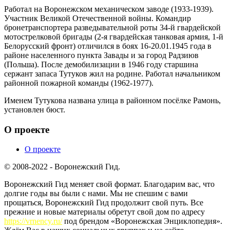
Работал на Воронежском механическом заводе (1933-1939).
Участник Великой Отечественной войны. Командир
бронетранспортера разведывательной роты 34-й гвардейской
мотострелковой бригады (2-я гвардейская танковая армия, 1-й
Белорусский фронт) отличился в боях 16-20.01.1945 года в
районе населенного пункта Завады и за город Радзиюв
(Польша). После демобилизации в 1946 году старшина
сержант запаса Тутуков жил на родине. Работал начальником
районной пожарной команды (1962-1977).
Именем Тутукова названа улица в районном посёлке Рамонь,
установлен бюст.
О проекте
О проекте
© 2008-2022 - Воронежский Гид.
Воронежский Гид меняет свой формат. Благодарим вас, что
долгие годы вы были с нами. Мы не спешим с вами
прощаться, Воронежский Гид продолжит свой путь. Все
прежние и новые материалы обретут свой дом по адресу
https://vrnency.ru/
под брендом «Воронежская Энциклопедия».