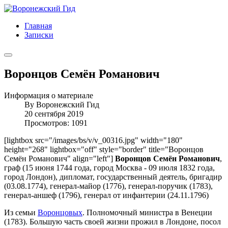
Главная
Записки
Воронцов Семён Романович
Информация о материале
By
Воронежский Гид
20 сентября 2019
Просмотров: 1091
[lightbox src="/images/bs/v/v_00316.jpg" width="180"
height="268" lightbox="off" style="border" title="Воронцов
Семён Романович" align="left"]
Воронцов Семён Романович
,
граф (15 июня 1744 года, город Москва - 09 июля 1832 года,
город Лондон), дипломат, государственный деятель, бригадир
(03.08.1774), генерал-майор (1776), генерал-поручик (1783),
генерал-аншеф (1796), генерал от инфантерии (24.11.1796)
Из семьи
Воронцовых
. Полномочный министра в Венеции
(1783). Большую часть своей жизни прожил в Лондоне, посол