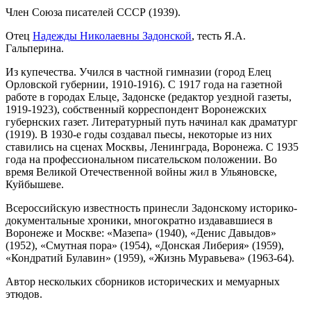
Член Союза писателей СССР (1939).
Отец
Надежды Николаевны Задонской
, тесть Я.А.
Гальперина.
Из купечества. Учился в частной гимназии (город Елец
Орловской губернии, 1910-1916). С 1917 года на газетной
работе в городах Ельце, Задонске (редактор уездной газеты,
1919-1923), собственный корреспондент Воронежских
губернских газет. Литературный путь начинал как драматург
(1919). В 1930-е годы создавал пьесы, некоторые из них
ставились на сценах Москвы, Ленинграда, Воронежа. С 1935
года на профессиональном писательском положении. Во
время Великой Отечественной войны жил в Ульяновске,
Куйбышеве.
Всероссийскую известность принесли 3адонскому историко-
документальные хроники, многократно издававшиеся в
Воронеже и Москве: «Мазепа» (1940), «Денис Давыдов»
(1952), «Смутная пора» (1954), «Донская Либерия» (1959),
«Кондратий Булавин» (1959), «Жизнь Муравьева» (1963-64).
Автор нескольких сборников исторических и мемуарных
этюдов.