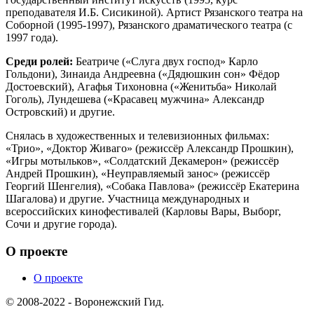
преподавателя И.Б. Сисикиной). Артист Рязанского театра на
Соборной (1995-1997), Рязанского драматического театра (с
1997 года).
Среди ролей:
Беатриче («Слуга двух господ» Карло
Гольдони), Зинаида Андреевна («Дядюшкин сон» Фёдор
Достоевский), Агафья Тихоновна («Женитьба» Николай
Гоголь), Лундешева («Красавец мужчина» Александр
Островский) и другие.
Снялась в художественных и телевизионных фильмах:
«Трио», «Доктор Живаго» (режиссёр Александр Прошкин),
«Игры мотыльков», «Солдатский Декамерон» (режиссёр
Андрей Прошкин), «Неуправляемый занос» (режиссёр
Георгий Шенгелия), «Собака Павлова» (режиссёр Екатерина
Шагалова) и другие. Участница международных и
всероссийских кинофестивалей (Карловы Вары, Выборг,
Сочи и другие города).
О проекте
О проекте
© 2008-2022 - Воронежский Гид.