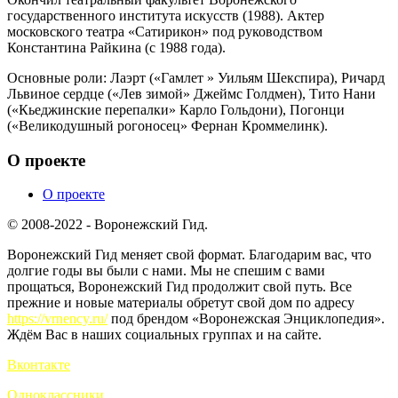
государственного института искусств (1988). Актер
московского театра «Сатирикон» под руководством
Константина Райкина (с 1988 года).
Основные роли: Лаэрт («Гамлет » Уильям Шекспира), Ричард
Львиное сердце («Лев зимой» Джеймс Голдмен), Тито Нани
(«Кьеджинские перепалки» Карло Гольдони), Погонци
(«Великодушный рогоносец» Фернан Кроммелинк).
О проекте
О проекте
© 2008-2022 - Воронежский Гид.
Воронежский Гид меняет свой формат. Благодарим вас, что
долгие годы вы были с нами. Мы не спешим с вами
прощаться, Воронежский Гид продолжит свой путь. Все
прежние и новые материалы обретут свой дом по адресу
https://vrnency.ru/
под брендом «Воронежская Энциклопедия».
Ждём Вас в наших социальных группах и на сайте.
Вконтакте
Одноклассники