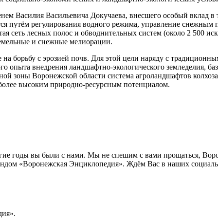
нем Василия Васильевича Докучаева, внесшего особый вклад в 
я путём регулирования водного режима, управление снежным по
тая сеть лесных полос и обводнительных систем (около 2 500 и
земельные и снежные мелиорации.
 на борьбу с эрозией почв. Для этой цели наряду с традицио
о опыта внедрения ландшафтно-экологического земледелия, ба
епной зоны Воронежской области система агроландшафтов колхо
более высоким природно-ресурсным потенциалом.
лгие годы вы были с нами. Мы не спешим с вами прощаться, Во
ндом «Воронежская Энциклопедия». Ждём Вас в наших социальн
ия».