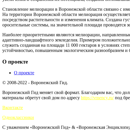
Становление мелиорации в Воронежской области связано с име
На территории Воронежской области мелиорация осуществляетс
посредством растительности и изменения климата. Создана гус
оросительные системы, на значительной площади проводятся 
Наиболее приоритетными являются мелиорации, направленные
адаптивно-ландшафтного земледелия. Примером положительног
служить созданная на площади 11 000 гектаров в условиях ст
устойчивостью, повышенным экологическим разнообразием и 
О проекте
О проекте
© 2008-2022 - Воронежский Гид.
Воронежский Гид меняет свой формат. Благодарим вас, что до
материалы обретут свой дом по адресу
https://vrnency.ru/
под бре
Вконтакте
Одноклассники
С уважением «Воронежский Гид» & «Воронежская Энциклопед