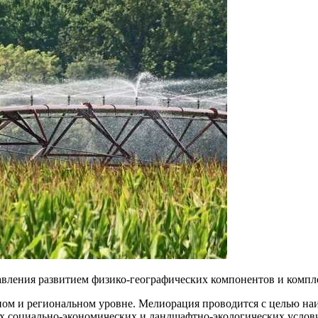
вления развитием физико-географических компонентов и компл
ном и региональном уровне. Мелиорация проводится с целью на
х социально-экономических и ландшафтно-экологических услови