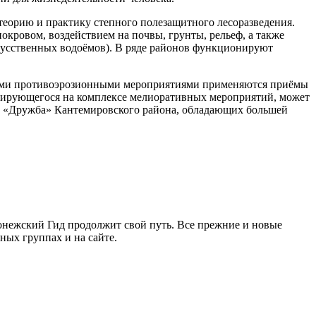
теорию и практику степного полезащитного лесоразведения.
кровом, воздействием на почвы, грунты, рельеф, а также
скусственных водоёмов). В ряде районов функционируют
нными противоэрозионными мероприятиями применяются приёмы
зирующегося на комплексе мелиоративных мероприятий, может
за «Дружба» Кантемировского района, обладающих большей
ронежский Гид продолжит свой путь. Все прежние и новые
ых группах и на сайте.