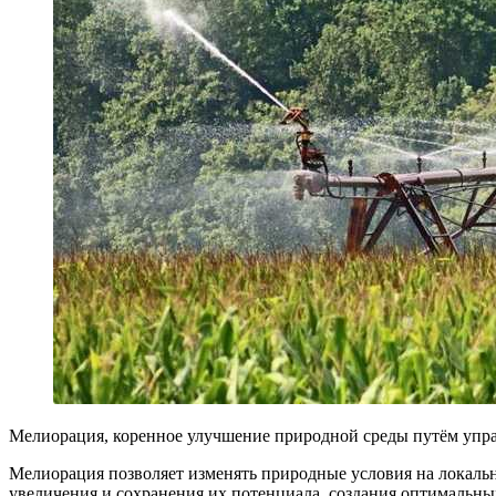
Мелиорация, коренное улучшение природной среды путём упра
Мелиорация позволяет изменять природные условия на локаль
увеличения и сохранения их потенциала, создания оптимальны