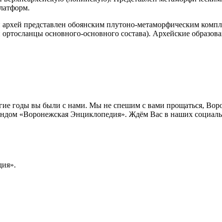
латформ.
архей представлен обоянским плутоно-метаморфическим компле
 ортосланцы основного-основного состава). Архейские образов
лгие годы вы были с нами. Мы не спешим с вами прощаться, Во
ндом «Воронежская Энциклопедия». Ждём Вас в наших социальн
ия».