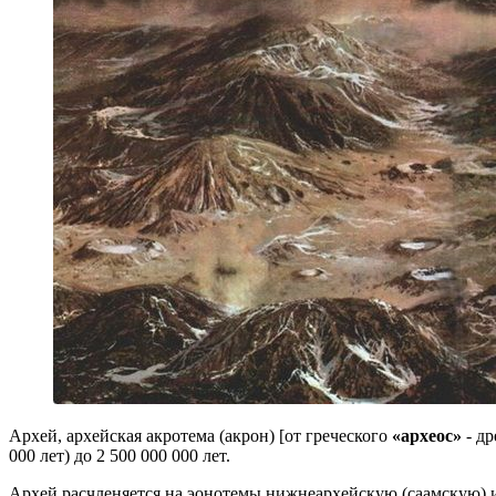
Архей, архейская акротема (акрон) [от греческого
«археос»
- др
000 лет) до 2 500 000 000 лет.
Архей расчленяется на эонотемы нижнеархейскую (саамскую)