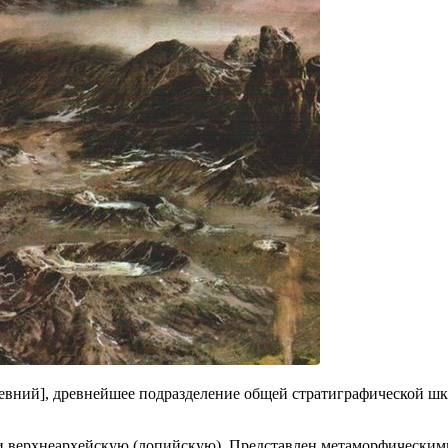
евний], древнейшее подразделение общей стратиграфической шка
 и верхнеархейскую (лопийскую). Представлен метаморфическ