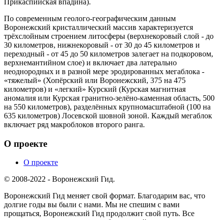
Прикаспийская впадина).
По современным геолого-географическим данным
Воронежский кристаллический массив характеризуется
трёхслойным строением литосферы (верхнекоровый слой - до
30 километров, нижнекоровый - от 30 до 45 километров и
переходный - от 45 до 50 километров залегает на подкоровом,
верхнемантийном слое) и включает два латерально
неоднородных и в разной мере эродированных мегаблока -
«тяжелый» (Хопёрский или Воронежский, 375 на 475
километров) и «легкий» Курский (Курская магнитная
аномалия или Курская гранитно-зелёно-каменная область, 500
на 550 километров), разделённых крупномасштабной (100 на
635 километров) Лосевской шовной зоной. Каждый мегаблок
включает ряд макроблоков второго ранга.
О проекте
О проекте
© 2008-2022 - Воронежский Гид.
Воронежский Гид меняет свой формат. Благодарим вас, что
долгие годы вы были с нами. Мы не спешим с вами
прощаться, Воронежский Гид продолжит свой путь. Все