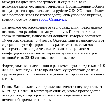
выходят на дневную поверхность и еще в XIX веке
использовались местными гончарами. Промышленная добыча
огнеупорного сырья началась на рубеже XIX-XX веков. Рядом
был построен завод по производству огнеупорного кирпича,
возник посёлок, ныне
город Семилуки
.
Латненское месторождение огнеупорных глин представлено
несколькими разобщенными участками. Полезная толща
сложена глинами, наибольшая мощность которых достигает
16 метров, средняя - 3-4 метра. Окраска глин в зависимости от
содержания углефицированных растительных остатков
варьирует от белой до чёрной. В глинах встречаются
унифицированные стволы деревьев до нескольких метров
длинной и до 30-40 сантиметров в диаметре.
Формировались залежи глин в раннемеловую эпоху (около 110
000 000 лет назад). В это время здесь существовала долина
крупной реки, в пойменных водоемах которой накапливались
глины.
Глины Латненского месторождения имеют огнеупорность от 1
670°C до 1 730°C и могут применяться, кроме производства
огнеупоров, в фарфорово-фаянсовой, керамической и
цементной промышленности.