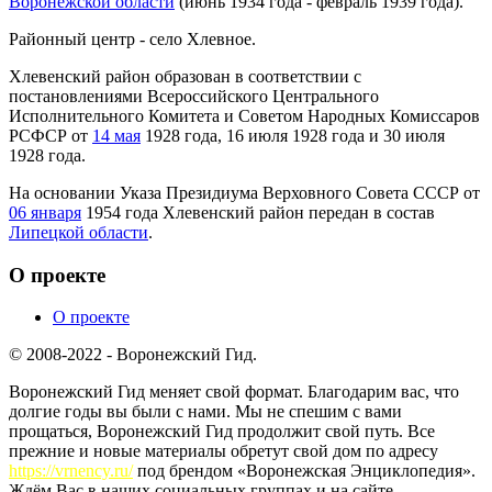
Воронежской области
(июнь 1934 года - февраль 1939 года).
Районный центр - село Хлевное.
Хлевенский район образован в соответствии с
постановлениями Всероссийского Центрального
Исполнительного Комитета и Советом Народных Комиссаров
РСФСР от
14 мая
1928 года, 16 июля 1928 года и 30 июля
1928 года.
На основании Указа Президиума Верховного Совета СССР от
06 января
1954 года Хлевенский район передан в состав
Липецкой области
.
О проекте
О проекте
© 2008-2022 - Воронежский Гид.
Воронежский Гид меняет свой формат. Благодарим вас, что
долгие годы вы были с нами. Мы не спешим с вами
прощаться, Воронежский Гид продолжит свой путь. Все
прежние и новые материалы обретут свой дом по адресу
https://vrnency.ru/
под брендом «Воронежская Энциклопедия».
Ждём Вас в наших социальных группах и на сайте.