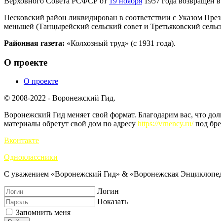
Верховного Совета РСФСР от
19 ноября
1957 года возвращён в
Песковский район ликвидирован в соответствии с Указом Пр
меньшей (Танцырейский сельский совет и Третьяковский сельск
Районная газета:
«Колхозный труд» (с 1931 года).
О проекте
О проекте
© 2008-2022 - Воронежский Гид.
Воронежский Гид меняет свой формат. Благодарим вас, что до
материалы обретут свой дом по адресу
https://vrnency.ru/
под бре
Вконтакте
Одноклассники
С уважением «Воронежский Гид» & «Воронежская Энциклопед
Логин
Показать
Запомнить меня