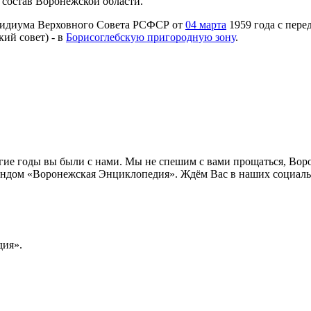
 состав Воронежской области.
езидиума Верховного Совета РСФСР от
04 марта
1959 года с пере
ий совет) - в
Борисоглебскую пригородную зону
.
лгие годы вы были с нами. Мы не спешим с вами прощаться, Во
ндом «Воронежская Энциклопедия». Ждём Вас в наших социальн
ия».