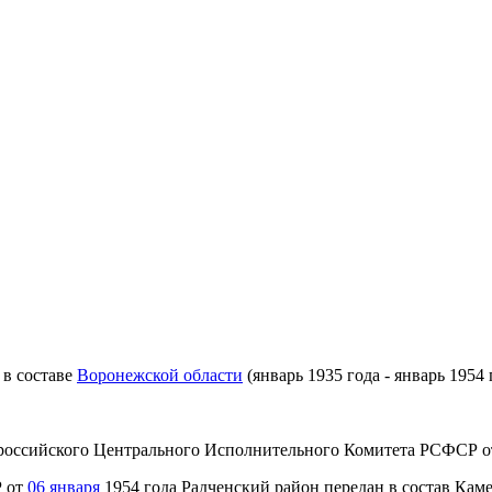
 в составе
Воронежской области
(январь 1935 года - январь 1954 
ероссийского Центрального Исполнительного Комитета РСФСР 
Р от
06 января
1954 года Радченский район передан в состав Каме