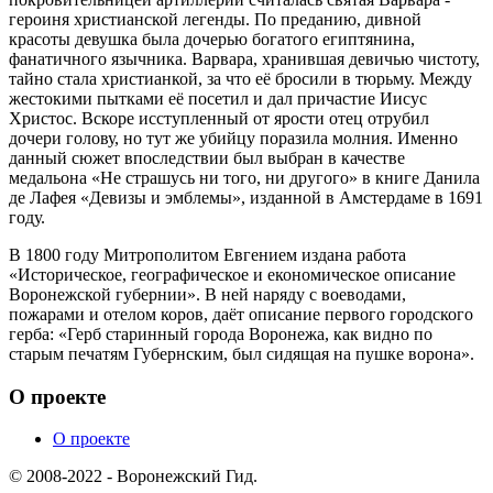
героиня христианской легенды. По преданию, дивной
красоты девушка была дочерью богатого египтянина,
фанатичного язычника. Варвара, хранившая девичью чистоту,
тайно стала христианкой, за что её бросили в тюрьму. Между
жестокими пытками её посетил и дал причастие Иисус
Христос. Вскоре исступленный от ярости отец отрубил
дочери голову, но тут же убийцу поразила молния. Именно
данный сюжет впоследствии был выбран в качестве
медальона «Не страшусь ни того, ни другого» в книге Данила
де Лафея «Девизы и эмблемы», изданной в Амстердаме в 1691
году.
В 1800 году Митрополитом Евгением издана работа
«Историческое, географическое и економическое описание
Воронежской губернии». В ней наряду с воеводами,
пожарами и отелом коров, даёт описание первого городского
герба: «Герб старинный города Воронежа, как видно по
старым печатям Губернским, был сидящая на пушке ворона».
О проекте
О проекте
© 2008-2022 - Воронежский Гид.