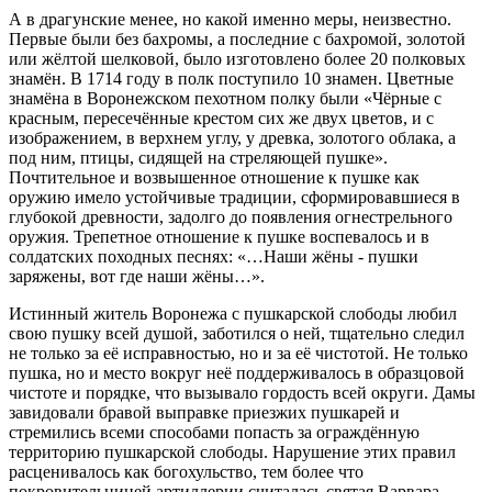
А в драгунские менее, но какой именно меры, неизвестно.
Первые были без бахромы, а последние с бахромой, золотой
или жёлтой шелковой, было изготовлено более 20 полковых
знамён. В 1714 году в полк поступило 10 знамен. Цветные
знамёна в Воронежском пехотном полку были «Чёрные с
красным, пересечённые крестом сих же двух цветов, и с
изображением, в верхнем углу, у древка, золотого облака, а
под ним, птицы, сидящей на стреляющей пушке».
Почтительное и возвышенное отношение к пушке как
оружию имело устойчивые традиции, сформировавшиеся в
глубокой древности, задолго до появления огнестрельного
оружия. Трепетное отношение к пушке воспевалось и в
солдатских походных песнях: «…Наши жёны - пушки
заряжены, вот где наши жёны…».
Истинный житель Воронежа с пушкарской слободы любил
свою пушку всей душой, заботился о ней, тщательно следил
не только за её исправностью, но и за её чистотой. Не только
пушка, но и место вокруг неё поддерживалось в образцовой
чистоте и порядке, что вызывало гордость всей округи. Дамы
завидовали бравой выправке приезжих пушкарей и
стремились всеми способами попасть за ограждённую
территорию пушкарской слободы. Нарушение этих правил
расценивалось как богохульство, тем более что
покровительницей артиллерии считалась святая Варвара -