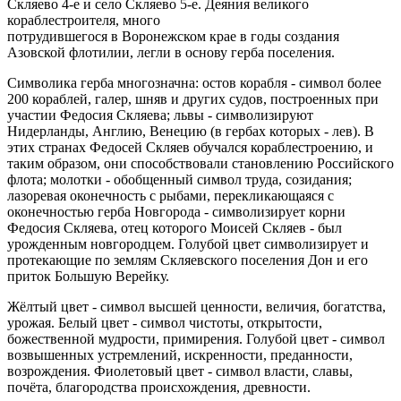
Скляево 4-е и село Скляево 5-е. Деяния великого
кораблестроителя, много
потрудившегося в Воронежском крае в годы создания
Азовской флотилии, легли в основу герба поселения.
Символика герба многозначна: остов корабля - символ более
200 кораблей, галер, шняв и других судов, построенных при
участии Федосия Скляева; львы - символизируют
Нидерланды, Англию, Венецию (в гербах которых - лев). В
этих странах Федосей Скляев обучался кораблестроению, и
таким образом, они способствовали становлению Российского
флота; молотки - обобщенный символ труда, созидания;
лазоревая оконечность с рыбами, перекликающаяся с
оконечностью герба Новгорода - символизирует корни
Федосия Скляева, отец которого Моисей Скляев - был
урожденным новгородцем. Голубой цвет символизирует и
протекающие по землям Скляевского поселения Дон и его
приток Большую Верейку.
Жёлтый цвет - символ высшей ценности, величия, богатства,
урожая. Белый цвет - символ чистоты, открытости,
божественной мудрости, примирения. Голубой цвет - символ
возвышенных устремлений, искренности, преданности,
возрождения. Фиолетовый цвет - символ власти, славы,
почёта, благородства происхождения, древности.