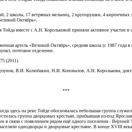
й, 2 школы, 17 ветряных мельниц, 2 крупорушки, 4 кирпичных за
«Великий Октябрь».
Тойда вместе с А.Н. Корольковой приняли активное участие в 
венная артель «Великий Октябрь», средняя школа (с 1987 года в 
ункт, почтовое отделение.
75 (2011).
зунов, В.И. Колюбакин, Н.И. Коновалов, А.Н. Королькова, докт
***
) когда здесь на реке Тойде обосновалась небольшая группа служ
стилась группа дворцовых крестьян, прибывшая из-под Ярославл
нее в связи с появлением рядом ещё одного поселения - Верхней 
населяли однодворцы и дворцовые крестьяне. В конце XVIII века