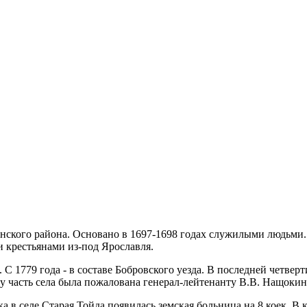
инского района. Основано в 1697-1698 годах служилыми людьми.
 крестьянами из-под Ярославля.
 С 1779 года - в составе Бобровского уезда. В последней четверт
 часть села была пожалована генерал-лейтенанту В.В. Нащокину
а в селе Старая Тойда появилась земская больница на 8 коек. В