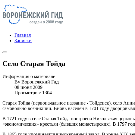
Главная
Записки
Село Старая Тойда
Информация о материале
By
Воронежский Гид
08 июня 2009
Просмотров: 1304
Старая Тойда (первоначальное название - Тойденск), село Анн
самовольно возникший. Вновь населен в 1701 году дворцовыми
В 1721 году в селе Старая Тойда построена Никольская церковь.
«экономических» крестьян (бывших монастырских). В 1797 году
В 1865 году упоминается винокуренный завод. В конце XIX век