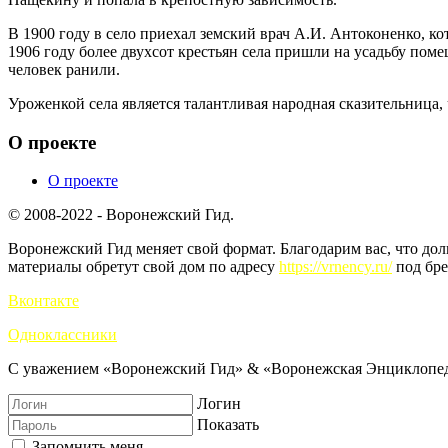
В 1900 году в село приехал земский врач А.И. Антоконенко, ко
1906 году более двухсот крестьян села пришли на усадьбу пом
человек ранили.
Уроженкой села является талантливая народная сказительница,
О проекте
О проекте
© 2008-2022 - Воронежский Гид.
Воронежский Гид меняет свой формат. Благодарим вас, что до
материалы обретут свой дом по адресу
https://vrnency.ru/
под бре
Вконтакте
Одноклассники
С уважением «Воронежский Гид» & «Воронежская Энциклопед
Логин
Показать
Запомнить меня