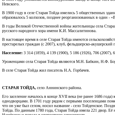
Невского.
В 1900 году в селе Старая Тойда имелись 5 общественных здани
образовалось 5 колхозов, позднее реорганизованных в один - 
В годы Великой Отечественной войны жительницы села Старая 
русского народного хора имени К.И. Массалитинова.
В настоящее время в селе Старая Тойда имеются сельскохозяйст
престарелых граждан (с 2007), клуб, фельдшерско-акушерский п
Население:
3 314 (1859), 4 139 (1900), 5 186 (1926), 706 (2007), 6
Уроженцами села Старая Тойда являются М.Н. Бабкин, Н.Ф. Бор
В селе Старая Тойда жил писатель Н.А. Горбачев.
СТАРАЯ ТОЙДА,
село Аннинского района.
Его заселение началось в конце XVII века (не ранее 1686 года
однодворцами. В 1701 году рядом с первыми поселенцами поме
что он уже был селом, носил название - село Тойденское. Позд
Тойда. По данным 1780 года, Старая Тойда имела 221 двор. Её 
Нащёкину и попала в крепостную зависимость.