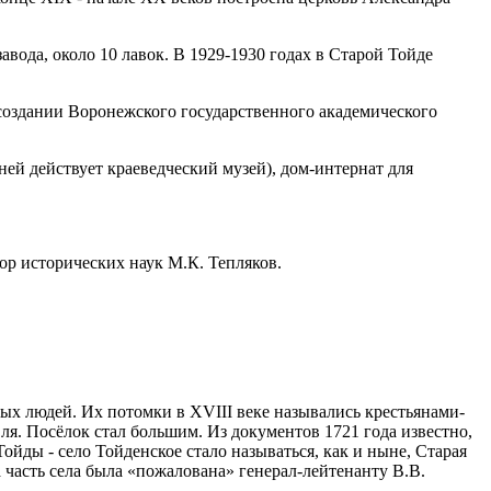
вода, около 10 лавок. В 1929-1930 годах в Старой Тойде
создании Воронежского государственного академического
ней действует краеведческий музей), дом-интернат для
ор исторических наук М.К. Тепляков.
илых людей. Их потомки в XVIII веке назывались крестьянами-
я. Посёлок стал большим. Из документов 1721 года известно,
Тойды - село Тойденское стало называться, как и ныне, Старая
 часть села была «пожалована» генерал-лейтенанту В.В.