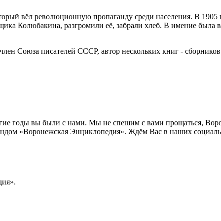
торый вёл революционную пропаганду среди населения. В 1905 го
ещика Колюбакина, разгромили её, забрали хлеб. В имение была 
 член Союза писателей СССР, автор нескольких книг - сборнико
лгие годы вы были с нами. Мы не спешим с вами прощаться, Во
ндом «Воронежская Энциклопедия». Ждём Вас в наших социальн
ия».