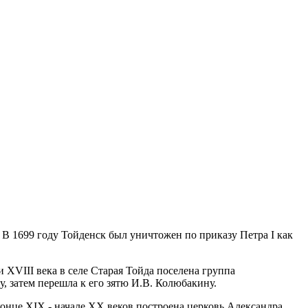
 В 1699 году Тойденск был уничтожен по приказу Петра I как
и XVIII века в селе Старая Тойда поселена группа
, затем перешла к его зятю И.В. Колюбакину.
 конце XIX - начале XX веков построена церковь Александра