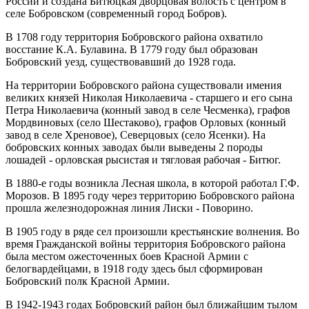
России и создана Битюцкая дворцовая волость с центром в
селе Бобровском (современный город Бобров).
В 1708 году территория Бобровского района охватило
восстание К.А. Булавина. В 1779 году был образован
Бобровский уезд, существовавший до 1928 года.
На территории Бобровского района существовали имения
великих князей Николая Николаевича - старшего и его сына
Петра Николаевича (конный завод в селе Чесменка), графов
Мордвиновых (село Шестаково), графов Орловых (конный
завод в селе Хреновое), Северцовых (село Ясенки). На
бобровских конных заводах были выведены 2 породы
лошадей - орловская рысистая и тягловая рабочая - Битюг.
В 1880-е годы возникла Лесная школа, в которой работал Г.Ф.
Морозов. В 1895 году через территорию Бобровского района
прошла железнодорожная линия Лиски - Поворино.
В 1905 году в ряде сел произошли крестьянские волнения. Во
время Гражданской войны территория Бобровского района
была местом ожесточенных боев Красной Армии с
белогвардейцами, в 1918 году здесь был сформирован
Бобровский полк Красной Армии.
В 1942-1943 годах Бобровский район был ближайшим тылом