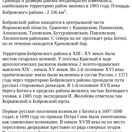
Границы и размеры района неоднократно изменялись,
наибольшую территорию район занимал в 1965 году. Площадь
2
Бобровского района - 2 336 км
.
Бобровский район находится в центральной части
Воронежской области. Граничит с Каширским, Панинским,
Аннинским, Таловским, Бутурлиновским, Павловским,
Лискинским районами. С севера на юг протекает река Битюг,
по ее течению находится Хреновской бор.
Территория Бобровского района в XIII - XV веках была
местом татарских кочевий. У поселка Красный в ходе
археологических раскопок выявлены 2 золото-ордынских
мавзолея XIV - начала XV веков. Во 2-й половине XVI века
прибитюжские земли были включены в состав России, с 1571
года через территорию Бобровского района проходили пути
русских сторожевых разъездов. В 1-й половине XVII века
берега Битюга в пределах района являлись частью Битюцкого
ухожья, в 1685 году экспедиция И. Жолобова отметила там
Коршевский и Бобровский юрты.
Первые русские поселения возникли у Битюга в 1697-1698
годах, в 1699 году по приказу Петра I они были уничтожены
как самовольно возникшие. В начале XVIII века на их место
переселены дворцовые крестьяне из ряда северных уездов