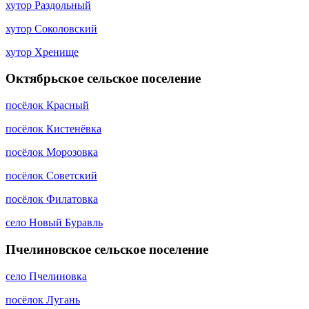
хутор Раздольный
хутор Соколовский
хутор Хренище
Октябрьское сельское поселение
посёлок Красный
посёлок Кистенёвка
посёлок Морозовка
посёлок Советский
посёлок Филатовка
село Новый Буравль
Пчелиновское сельское поселение
село Пчелиновка
посёлок Лугань