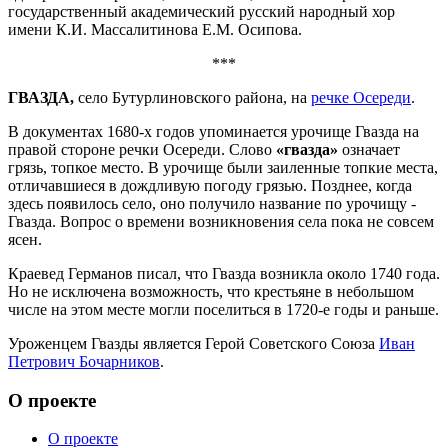
государственный академический русский народный хор
имени К.И. Массалитинова Е.М. Осипова.
***
ГВАЗДА,
село Бутурлиновского района, на
речке Осереди
.
В документах 1680-х годов упоминается урочище Гвазда на
правой стороне речки Осереди. Слово
«гвазда»
означает
грязь, топкое место. В урочище были заиленные топкие места,
отличавшиеся в дождливую погоду грязью. Позднее, когда
здесь появилось село, оно получило название по урочищу -
Гвазда. Вопрос о времени возникновения села пока не совсем
ясен.
Краевед Германов писал, что Гвазда возникла около 1740 года.
Но не исключена возможность, что крестьяне в небольшом
числе на этом месте могли поселиться в 1720-е годы и раньше.
Уроженцем Гвазды является Герой Советского Союза
Иван
Петрович Бочарников
.
О проекте
О проекте