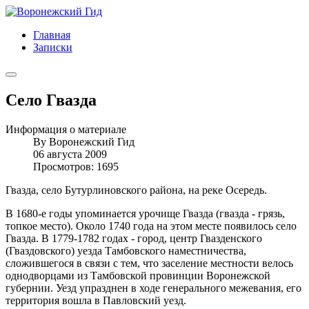
Главная
Записки
Село Гвазда
Информация о материале
By
Воронежский Гид
06 августа 2009
Просмотров: 1695
Гвазда, село Бутурлиновского района, на реке Осередь.
В 1680-е годы упоминается урочище Гвазда (гвазда - грязь,
топкое место). Около 1740 года на этом месте появилось село
Гвазда. В 1779-1782 годах - город, центр Гвазденского
(Гваздовского) уезда Тамбовского наместничества,
сложившегося в связи с тем, что заселение местности велось
однодворцами из Тамбовской провинции Воронежской
губернии. Уезд упразднен в ходе генерального межевания, его
территория вошла в Павловский уезд.