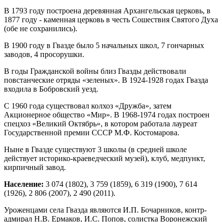
В 1793 году построена деревянная Архангельская церковь, в
1877 году - каменная церковь в честь Сошествия Святого Духа
(обе не сохранились).
В 1900 году в Гвазде было 5 начальных школ, 7 гончарных
заводов, 4 просорушки.
В годы Гражданской войны близ Гвазды действовали
повстанческие отряды «зеленых». В 1924-1928 годах Гвазда
входила в Бобровский уезд.
С 1960 года существовал колхоз «Дружба», затем
Акционерное общество «Мир». В 1968-1974 годах построен
спецхоз «Великий Октябрь», в котором работала лауреат
Государственной премии СССР М.Ф. Костомарова.
Ныне в Гвазде существуют 3 школы (в средней школе
действует историко-краеведческий музей), клуб, медпункт,
кирпичный завод.
Население:
3 074 (1802), 3 759 (1859), 6 319 (1900), 7 614
(1926), 2 806 (2007), 2 490 (2011).
Уроженцами села Гвазда являются И.П. Бочарников, контр-
адмирал Н.В. Ермаков, И.С. Попов, солистка Воронежский