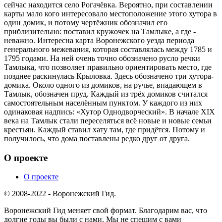
сейчас находится село Рогачёвка. Вероятно, при составлении
карты мало кого интересовало местоположение этого хутора в
один домик, и потому чертёжник обозначил его
приблизительно: поставил кружочек на Тамлыке, а где -
неважно. Интересна карта Воронежского уезда периода
генерального межевания, которая составлялась между 1785 и
1795 годами. На ней очень точно обозначено русло речки
Тамлыка, что позволяет правильно ориентировать место, где
позднее раскинулась Крыловка. Здесь обозначено три хутора-
домика. Около одного из домиков, на ручье, впадающем в
Тамлык, обозначен пруд. Каждый из трёх домиков считался
самостоятельным населённым пунктом. У каждого из них
одинаковая надпись: «Хутор Однодворческий». В начале XIX
века на Тамлык стали переселяться всё новые и новые семьи
крестьян. Каждый ставил хату там, где придётся. Потому и
получилось, что дома поставлены редко друг от друга.
О проекте
О проекте
© 2008-2022 - Воронежский Гид.
Воронежский Гид меняет свой формат. Благодарим вас, что
долгие годы вы были с нами. Мы не спешим с вами