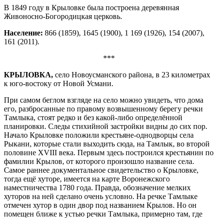
В 1849 году в Крыловке была построена деревянная
Живоносно-Богородицкая церковь.
Население:
866 (1859), 1645 (1900), 1 169 (1926), 154 (2007),
161 (2011).
***
КРЫЛОВКА,
село Новоусманского района, в 23 километрах
к юго-востоку от Новой Усмани.
При самом беглом взгляде на село можно увидеть, что дома
его, разбросанные по правому возвышенному берегу речки
Тамлыка, стоят редко и без какой-либо определённой
планировки. Следы стихийной застройки видны до сих пор.
Начало Крыловке положили крестьяне-однодворцы села
Рыкани, которые стали выходить сюда, на Тамлык, во второй
половине XVIII века. Первым здесь построился крестьянин по
фамилии Крылов, от которого произошло название села.
Самое раннее документальное свидетельство о Крыловке,
тогда ещё хуторе, имеется на карте Воронежского
наместничества 1780 года. Правда, обозначение мелких
хуторов на ней сделано очень условно. На речке Тамлыке
отмечен хутор в один двор под названием Крылов. Но он
помещен ближе к устью речки Тамлыка, примерно там, где