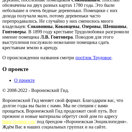
обозначены на двух разных картах 1780 года. Это были
небольшие и очень бедные деревеньки. Помещики с них
дохода получали мало, потому деревеньки часто
перепродавались. Не случайно у них сменилось много
владельцев:
Соковнины
,
Коковцевы
,
Озеровы
,
Шеншины
,
Гонтоверы
. В 1899 году крестьяне Трудолюбовки разгромили
имение помещика
Л.В. Гонтовера
. Поводом для этого
выступления послужило нежелание помещика сдать
крестьянам землю в аренду.
О происхождении названия смотри
посёлок Трудовое
.
О проекте
О проекте
© 2008-2022 - Воронежский Гид.
Воронежский Гид меняет свой формат. Благодарим вас, что
долгие годы вы были с нами. Мы не спешим с вами
прощаться, Воронежский Гид продолжит свой путь. Все
прежние и новые материалы обретут свой дом по адресу
https://vrnency.ru/
под брендом «Воронежская Энциклопедия».
Ждём Вас в наших социальных группах и на сайте.