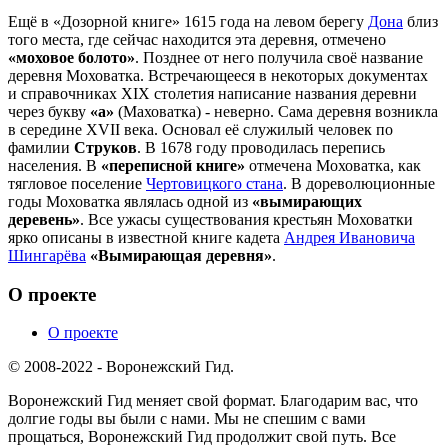
Ещё в «Дозорной книге» 1615 года на левом берегу
Дона
близ
того места, где сейчас находится эта деревня, отмечено
«моховое болото»
. Позднее от него получила своё название
деревня Моховатка. Встречающееся в некоторых документах
и справочниках XIX столетия написание названия деревни
через букву
«а»
(Маховатка) - неверно. Сама деревня возникла
в середине XVII века. Основал её служилый человек по
фамилии
Струков
. В 1678 году проводилась перепись
населения. В
«переписной книге»
отмечена Моховатка, как
тягловое поселение
Чертовицкого стана
. В дореволюционные
годы Моховатка являлась одной из
«вымирающих
деревень»
. Все ужасы существования крестьян Моховатки
ярко описаны в известной книге кадета
Андрея Ивановича
Шингарёва
«Вымирающая деревня»
.
О проекте
О проекте
© 2008-2022 - Воронежский Гид.
Воронежский Гид меняет свой формат. Благодарим вас, что
долгие годы вы были с нами. Мы не спешим с вами
прощаться, Воронежский Гид продолжит свой путь. Все