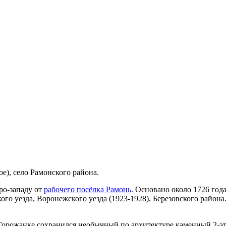
е), село Рамонского района.
еро-западу от
рабочего посёлка Рамонь
. Основано около 1726 год
кого уезда, Воронежского уезда (1923-1928), Березовского райо
В Горожанке сохранился необычный по архитектуре каменный 2-э