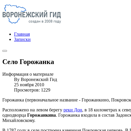
Главная
Записки
Село Горожанка
Информация о материале
By
Воронежский Гид
25 ноября 2010
Просмотров: 1229
Горожанка (первоначальное название - Горожанкино, Покровско
Расположено на левом берегу
реки Дон
, в 18 километрах к сев
однодворца
Горожанкина
. Горожанка входила в состав Задонс
Михайловскому.
В 1787 году в селе построена каменная Покровская церковь. 