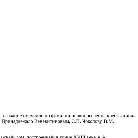
а, название получило по фамилии первопоселенца крестьянина-
на. Принадлежало Веневитиновым, С.П. Чоколову, В.М.
тажный дом, построенный в конце XVIII века А.А.