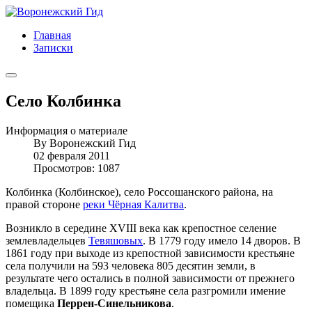
Главная
Записки
Село Колбинка
Информация о материале
By
Воронежский Гид
02 февраля 2011
Просмотров: 1087
Колбинка (Колбинское), село Россошанского района, на
правой стороне
реки Чёрная Калитва
.
Возникло в середине XVIII века как крепостное селение
землевладельцев
Тевяшовых
. В 1779 году имело 14 дворов. В
1861 году при выходе из крепостной зависимости крестьяне
села получили на 593 человека 805 десятин земли, в
результате чего остались в полной зависимости от прежнего
владельца. В 1899 году крестьяне села разгромили имение
помещика
Перрен-Синельникова
.