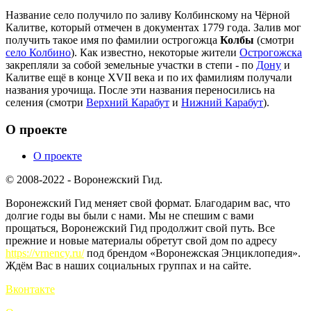
Название село получило по заливу Колбинскому на Чёрной
Калитве, который отмечен в документах 1779 года. Залив мог
получить такое имя по фамилии острогожца
Колбы
(смотри
село Колбино
). Как известно, некоторые жители
Острогожска
закрепляли за собой земельные участки в степи - по
Дону
и
Калитве ещё в конце XVII века и по их фамилиям получали
названия урочища. После эти названия переносились на
селения (смотри
Верхний Карабут
и
Нижний Карабут
).
О проекте
О проекте
© 2008-2022 - Воронежский Гид.
Воронежский Гид меняет свой формат. Благодарим вас, что
долгие годы вы были с нами. Мы не спешим с вами
прощаться, Воронежский Гид продолжит свой путь. Все
прежние и новые материалы обретут свой дом по адресу
https://vrnency.ru/
под брендом «Воронежская Энциклопедия».
Ждём Вас в наших социальных группах и на сайте.
Вконтакте