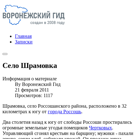
Главная
Записки
Село Шрамовка
Информация о материале
By
Воронежский Гид
21 февраля 2011
Просмотров: 1117
Шрамовка, село Россошанского района, расположено в 32
километрах к югу от
города Россошь
.
Два столетия назад к югу от слободы Россоши простирались
огромные земельные угодья помещиков
Чертковых
.
Управляющий сгонял крестьян на барщину; мужики - пахали
землю, сеяли хлеб, собирали урожай. От продажи зерна