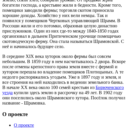
богатели господа, а крестьяне жили в бедности. Кроме того,
помещики заводили фермы; торговля скотом приносила
хорошие доходы. Хозяйство у них вели немцы. Так и
появился у помещиков Чертковых управляющий Шрамм. В
Россоши жили и его потомки, образовав целую династию
прислужников. Один из них где-то между 1840-1850 годах
организовал в дальнем Притиченском урочище помещичью
скотоводческую ферму. Она стала называться Шрамовской. С
неё и начиналось будущее село.
В середине XIX века хуторок около фермы был совсем
небольшим. В 1859 году в нем насчитывалось 2 двора. Вскоре
после отмены крепостного права земля вместе с фермой и
хутором перешла во владение помещиков Плотицыных. А те
недолго распоряжались угодьем. Уже в 1897 году и земля, и
все строения на ней находились в ведении земельного банка.
В начале XX века около 100 семей крестьян из
Бирюченского
уезда
купили здесь землю в рассрочку на 49 лет. В 1902 году
они поселились около Шрамовского хутора. Посёлок получил
название - Шрамовка.
О проекте
О проекте