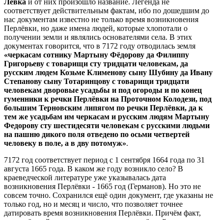
Лёвка
и от них произошло название. Легенда не
соответствует действительным фактам, ибо по дошедшим до
нас документам известно не только время возникновения
Перлёвки, но даже имена людей, которые хлопотали о
получении земли и являлись основателями села. В этих
документах говорится, что в 7172 году отводилась земля
«черкасам сотнику Мартыну Фёдорову да Филиппу
Григорьеву с товарищи сту тридцати человекам, да
русским людем Козьме Клименову сыну Шубину да Ивану
Степанову сыну Тотаринцову с товарищи тридцати
человекам дворовые усадьбы и под огороды и по конец
гуменники к речки Перлёвки на Проточном Колодези, под
большим Терновским липягом по речки Перлёвки, да к
тем же усадьбам им черкасам и русским людям Мартыну
Федорову сту шестидесяти человекам с русскими людьми
на пашню дикого поля отведено по осьми четвертей
человеку в поле, а в дву потомуж»
.
7172 год соответствует период с 1 сентября 1664 года по 31
августа 1665 года. В каком же году возникло село? В
краеведческой литературе уже указывалась дата
возникновения Перлёвки - 1665 год (Германов). Но это не
совсем точно. Сохранился ещё один документ, где указаны не
только год, но и месяц и число, что позволяет точнее
датировать время возникновения Перлёвки. Причём факт,