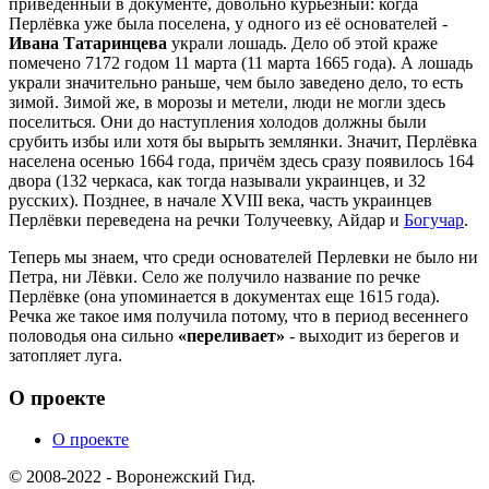
приведённый в документе, довольно курьёзный: когда
Перлёвка уже была поселена, у одного из её основателей -
Ивана Татаринцева
украли лошадь. Дело об этой краже
помечено 7172 годом 11 марта (11 марта 1665 года). А лошадь
украли значительно раньше, чем было заведено дело, то есть
зимой. Зимой же, в морозы и метели, люди не могли здесь
поселиться. Они до наступления холодов должны были
срубить избы или хотя бы вырыть землянки. Значит, Перлёвка
населена осенью 1664 года, причём здесь сразу появилось 164
двора (132 черкаса, как тогда называли украинцев, и 32
русских). Позднее, в начале XVIII века, часть украинцев
Перлёвки переведена на речки Толучеевку, Айдар и
Богучар
.
Теперь мы знаем, что среди основателей Перлевки не было ни
Петра, ни Лёвки. Село же получило название по речке
Перлёвке (она упоминается в документах еще 1615 года).
Речка же такое имя получила потому, что в период весеннего
половодья она сильно
«переливает»
- выходит из берегов и
затопляет луга.
О проекте
О проекте
© 2008-2022 - Воронежский Гид.