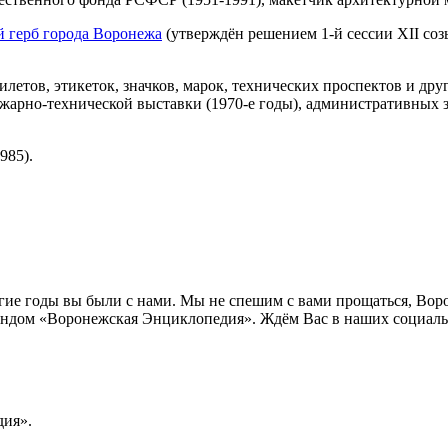
й герб города Воронежа
(утверждён решением 1-й сессии XII со
летов, этикеток, значков, марок, технических проспектов и др
ожарно-технической выставки (1970-е годы), административных 
985).
лгие годы вы были с нами. Мы не спешим с вами прощаться, Во
ндом «Воронежская Энциклопедия». Ждём Вас в наших социальн
ия».