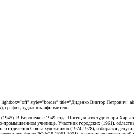
" lightbox="off" style="border" title="Диденко Виктор Петрович" al
ж), график, художник-оформитель.
(1945). В Воронеже с 1949 года. Посещал изостудию при Харько
-промышленном училище. Участник городских (1961), областны
ого отделения Союза художников (1974-1978), избирался депута
ественного фонда РСФСР (1951-1991), макетчик архитектурной