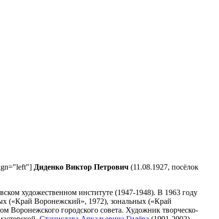
ign="left"]
Диденко Виктор Петрович
(11.08.1927, посёлок
вском художественном институте (1947-1948). В 1963 году
х («Край Воронежский», 1972), зональных («Край
том Воронежского городского совета. Художник творческо-
 мастерской
Станислава Аркадьевича Гилёва
(1991-2002).