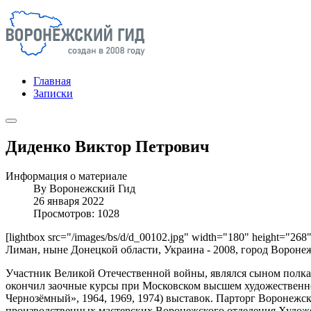
Главная
Записки
Диденко Виктор Петрович
Информация о материале
By
Воронежский Гид
26 января 2022
Просмотров: 1028
[lightbox src="/images/bs/d/d_00102.jpg" width="180" height="268
Лиман, ныне Донецкой области, Украина - 2008, город Вороне
Участник Великой Отечественной войны, являлся сыном полка 
окончил заочные курсы при Московском высшем художественно
Чернозёмный», 1964, 1969, 1974) выставок. Парторг Воронежск
производственных мастерских Воронежского отделения Худож