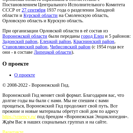
Постановлением Центрального Исполнительного Комитета
СССР от
27 сентября
1937 года о разделении Западной
области и
Курской области
на Смоленскую область,
Орловскую область и Курскую область.
При организации Орловской области в её состав из
Воронежской области
были переданы
город Елец
и 5 районов:
Задонский район
,
Елецкий район
,
Краснинский район
,
Становлянский район
,
Чибисовский район
(с 1954 года все
они - в составе
Липецкой области
).
О проекте
О проекте
© 2008-2022 - Воронежский Гид.
Воронежский Гид меняет свой формат. Благодарим вас, что
долгие годы вы были с нами. Мы не спешим с вами
прощаться, Воронежский Гид продолжит свой путь. Все
прежние и новые материалы обретут свой дом по адресу
https://vrnency.ru/
под брендом «Воронежская Энциклопедия».
Ждём Вас в наших социальных группах и на сайте.
Вконтакте