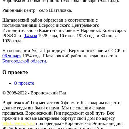
Воронежской области (июнь 1934 года - январь 1954 года).
Районный центр - село Шаталовка.
Шаталовский район образован в соответствии с
постановлениями Всероссийского Центрального
Исполнительного Комитета и Советом Народных Комиссаров
РСФСР от
14 мая
1928 года, 16 июля 1928 года и 30 июля
1928 года.
На основании Указа Президиума Верховного Совета СССР от
06 января
1954 года Шаталовский район передан в состав
Белгородской области
.
О проекте
О проекте
© 2008-2022 - Воронежский Гид.
Воронежский Гид меняет свой формат. Благодарим вас, что
долгие годы вы были с нами. Мы не спешим с вами
прощаться, Воронежский Гид продолжит свой путь. Все
прежние и новые материалы обретут свой дом по адресу
https://vrnency.ru/
под брендом «Воронежская Энциклопедия».
Ждём Вас в наших социальных группах и на сайте.