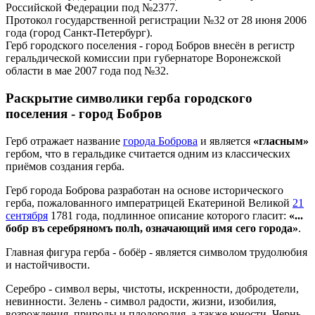
Российской Федерации под №2377.
Протокол государственной регистрации №32 от 28 июня 2006
года (город Санкт-Петербург).
Герб городского поселения - город Бобров внесён в регистр
геральдической комиссии при губернаторе Воронежской
области в мае 2007 года под №32.
Раскрытие символики герба городского
поселения - город Бобров
Герб отражает название
города Боброва
и является
«гласным»
гербом, что в геральдике считается одним из классических
приёмов создания герба.
Герб города Боброва разработан на основе исторического
герба, пожалованного императрицей Екатериной Великой
21
сентября
1781 года, подлинное описание которого гласит:
«...
бобр въ серебряномъ полh, означающий имя сего города»
.
Главная фигура герба - бобёр - является символом трудолюбия
и настойчивости.
Серебро - символ веры, чистоты, искренности, добродетели,
невинности. Зелень - символ радости, жизни, изобилия,
возрождения, природы и плодородия, а также юности. Чернь -