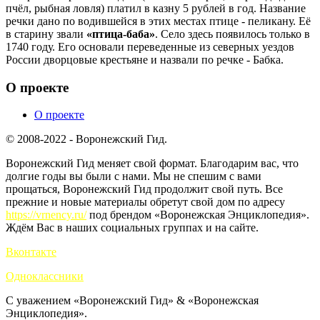
пчёл, рыбная ловля) платил в казну 5 рублей в год. Название
речки дано по водившейся в этих местах птице - пеликану. Её
в старину звали
«птица-баба»
. Село здесь появилось только в
1740 году. Его основали переведенные из северных уездов
России дворцовые крестьяне и назвали по речке - Бабка.
О проекте
О проекте
© 2008-2022 - Воронежский Гид.
Воронежский Гид меняет свой формат. Благодарим вас, что
долгие годы вы были с нами. Мы не спешим с вами
прощаться, Воронежский Гид продолжит свой путь. Все
прежние и новые материалы обретут свой дом по адресу
https://vrnency.ru/
под брендом «Воронежская Энциклопедия».
Ждём Вас в наших социальных группах и на сайте.
Вконтакте
Одноклассники
С уважением «Воронежский Гид» & «Воронежская
Энциклопедия».