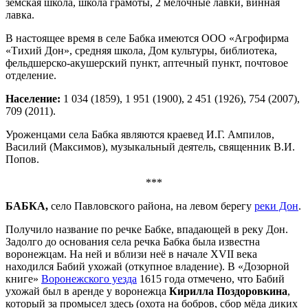
земская школа, школа грамоты, 2 мелочные лавки, винная
лавка.
В настоящее время в селе Бабка имеются ООО «Агрофирма
«Тихий Дон», средняя школа, Дом культуры, библиотека,
фельдшерско-акушерский пункт, аптечный пункт, почтовое
отделение.
Население:
1 034 (1859), 1 951 (1900), 2 451 (1926), 754 (2007),
709 (2011).
Уроженцами села Бабка являются краевед И.Г. Ампилов,
Василий (Максимов), музыкальный деятель, священник В.И.
Попов.
***
БАБКА,
село Павловского района, на левом берегу
реки Дон
.
Получило название по речке Бабке, впадающей в реку Дон.
Задолго до основания села речка Бабка была известна
воронежцам. На ней и вблизи неё в начале XVII века
находился Бабий ухожай (откупное владение). В «Дозорной
книге»
Воронежского уезда
1615 года отмечено, что Бабий
ухожай был в аренде у воронежца
Кирилла Поздоровкина
,
который за промысел здесь (охота на бобров, сбор мёда диких