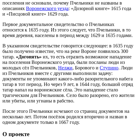
поселения не основали, почему Пчельники не названы в
описаниях
Воронежского уезда
: «Дозорной книге» 1615 года
и «Писцовой книге» 1629 года.
Первое документальное свидетельство о Пчельниках
относится к 1635 году. Из этого следует, что Пчельники, в то
время деревня, населены в период между 1629 и 1635 годами.
В указанном свидетельстве говорится следующее: в 1635 году
было получено известие, что на реке Вороне появилось 300
татар.
«Догонять»
их, то есть отразить возможное нападение
на поселения Воронежского уезда, были посланы люди из
молодых сёл Пчельников,
Нелжи
, Борового и
Ступино
. Люди
из Пчельников вместе с другими выполнили задачу:
документы не упоминают какого-либо разорительного набега
татар в тот период. Но через 9 лет, в 1644 году, большой отряд
татар напал на воронежские сёла. Это нападение стало
трагическим для Пчельников. Село было разорено, его жители
или убиты, или угнаны в рабство.
После этого Пчельники исчезают со страниц документов на
несколько лет. Потом посёлок родился вторично и назван в
одном документе только в 1667 году.
О проекте