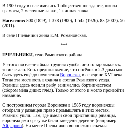
В 1900 году в селе имелись 1 общественное здание, школа
грамоты, 2 мелочные лавки, 1 винная лавка.
Население:
800 (1859), 1 378 (1900), 1 542 (1926), 83 (2007), 56
(2011).
В селе Пчельники жила Е.М. Романовская.
***
ПЧЕЛЬНИКИ,
село Рамонского района.
У этого поселения была трудная судьба: оно то зарождалось,
то исчезало. Есть предположение, что посёлок в 2-3 дома мог
быть здесь ещё до появления
Воронежа
, в середине XVI века.
Тогда эта местность входила в состав Рязанского уезда.
Рязанцы здесь ловили рыбу, занимались бортничеством
(сбором мёда диких пчёл). Только от этого и могло произойти
название.
С построением города Воронежа в 1585 году воронежцы
отобрали у рязанцев право промышлять в этих местах.
Рязанцы ушли. Там, где имели свои пристанища рязанцы,
воронежцами сразу же были заведены деревни (например
Айдарово
). На месте Пчельников воронежцы сначала