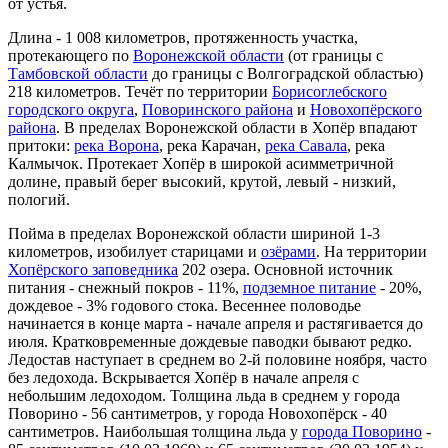
от устья.
Длина - 1 008 километров, протяженность участка,
протекающего по
Воронежской области
(от границы с
Тамбовской области
до границы с Волгоградской областью)
218 километров. Течёт по территории
Борисоглебского
городского округа
,
Поворинского района
и
Новохопёрского
района
. В пределах Воронежской области в Хопёр впадают
притоки:
река Ворона
, река Карачан,
река Савала
, река
Калмычок. Протекает Хопёр в широкой асимметричной
долине, правый берег высокий, крутой, левый - низкий,
пологий.
Пойма в пределах Воронежской области шириной 1-3
километров, изобилует старицами и
озёрами
. На территории
Хопёрского заповедника
202 озера. Основной источник
питания - снежный покров - 11%,
подземное питание
- 20%,
дождевое - 3% годового стока. Весеннее половодье
начинается в конце марта - начале апреля и растягивается до
июля. Кратковременные дождевые паводки бывают редко.
Ледостав наступает в среднем во 2-й половине ноября, часто
без ледохода. Вскрывается Хопёр в начале апреля с
небольшим ледоходом. Толщина льда в среднем у города
Поворино - 56 сантиметров, у города Новохопёрск - 40
сантиметров. Наибольшая толщина льда у
города Поворино
-