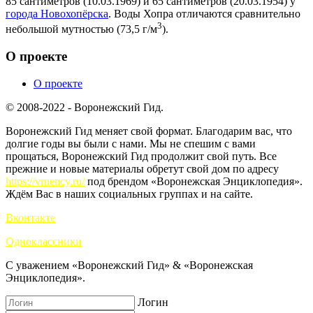
85 сантиметров (10.03.1969) и 65 сантиметров (20.03.1954) у
города Новохопёрска
. Воды Хопра отличаются сравнительно
3
небольшой мутностью (73,5 г/м
).
О проекте
О проекте
© 2008-2022 - Воронежский Гид.
Воронежский Гид меняет свой формат. Благодарим вас, что
долгие годы вы были с нами. Мы не спешим с вами
прощаться, Воронежский Гид продолжит свой путь. Все
прежние и новые материалы обретут свой дом по адресу
https://vrnency.ru/
под брендом «Воронежская Энциклопедия».
Ждём Вас в наших социальных группах и на сайте.
Вконтакте
Одноклассники
С уважением «Воронежский Гид» & «Воронежская
Энциклопедия».
Логин