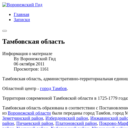
Главная
Записки
Тамбовская область
Информация о материале
By
Воронежский Гид
06 октября 2011
Просмотров: 1161
Тамбовская область, административно-территориальная единица
Областной центр -
город Тамбов
.
Территория современной Тамбовской области в 1725-1779 года
Тамбовская область образована в соответствии с Постановле
из
Воронежской области
были переданы город Тамбов, город 
Земетчинский район
,
Избердеевский район
,
Инжавинский рай
район
,
Пичаевский район
,
Платоновский район
,
Покрово-Марф