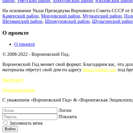
район
,
Уметский район
,
Хоботовский район
,
Юрловский район
На основании Указа Президиума Верховного Совета СССР от 04
Каменский район
,
Мордовский район
,
Мучкапский район
,
Пол
Шехманский район
,
Шпикуловский район
,
Шульгинский райо
О проекте
О проекте
© 2008-2022 - Воронежский Гид.
Воронежский Гид меняет свой формат. Благодарим вас, что до
материалы обретут свой дом по адресу
https://vrnency.ru/
под бре
Вконтакте
Одноклассники
С уважением «Воронежский Гид» & «Воронежская Энциклопед
Логин
Показать
Запомнить меня
Войти