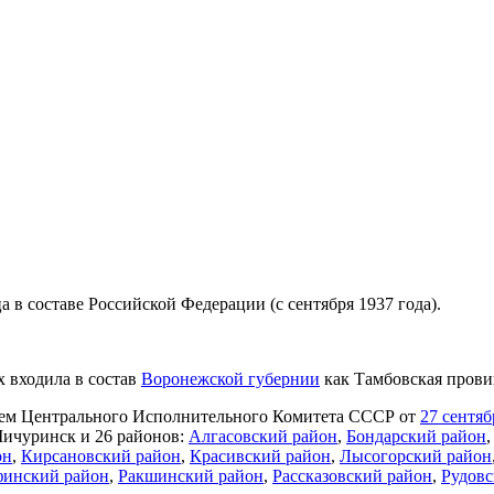
 в составе Российской Федерации (с сентября 1937 года).
х входила в состав
Воронежской губернии
как Тамбовская прови
нием Центрального Исполнительного Комитета СССР от
27 сентяб
Мичуринск и 26 районов:
Алгасовский район
,
Бондарский район
он
,
Кирсановский район
,
Красивский район
,
Лысогорский район
инский район
,
Ракшинский район
,
Рассказовский район
,
Рудовс