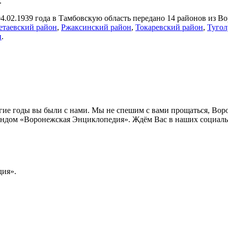
.
.02.1939 года в Тамбовскую область передано 14 районов из В
етаевский район
,
Ржаксинский район
,
Токаревский район
,
Тугол
н
.
лгие годы вы были с нами. Мы не спешим с вами прощаться, Во
ндом «Воронежская Энциклопедия». Ждём Вас в наших социальн
ия».