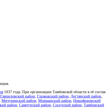
нция.
ря
1937 года. При организации Тамбовской области в её состав
,
Гавриловский район
,
Глазковский район
,
Дегтянский район
,
,
Мичуринский район
,
Моршанский район
,
Никифоровский
кий район
,
Сампурский район
,
Соседский район
,
Тамбовский