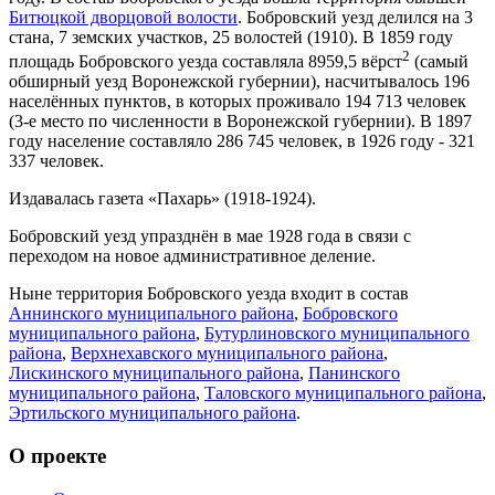
Битюцкой дворцовой волости
. Бобровский уезд делился на 3
стана, 7 земских участков, 25 волостей (1910). В 1859 году
2
площадь Бобровского уезда составляла 8959,5 вёрст
(самый
обширный уезд Воронежской губернии), насчитывалось 196
населённых пунктов, в которых проживало 194 713 человек
(3-е место по численности в Воронежской губернии). В 1897
году население составляло 286 745 человек, в 1926 году - 321
337 человек.
Издавалась газета «Пахарь» (1918-1924).
Бобровский уезд упразднён в мае 1928 года в связи с
переходом на новое административное деление.
Ныне территория Бобровского уезда входит в состав
Аннинского муниципального района
,
Бобровского
муниципального района
,
Бутурлиновского муниципального
района
,
Верхнехавского муниципального района
,
Лискинского муниципального района
,
Панинского
муниципального района
,
Таловского муниципального района
,
Эртильского муниципального района
.
О проекте