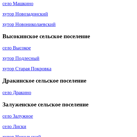
село Машкино
хутор Новозадонский
хутор Новониколаевский
Высокинское сельское поселение
село Высокое
хутор Подлесный
хутор Старая Покровка
Дракинское сельское поселение
село Дракино
Залуженское сельское поселение
село Залужное
село Лиски
хутор Никольский