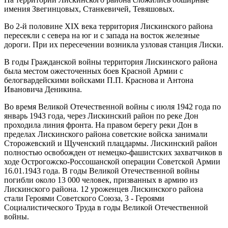
имения Звегинцовых, Станкевичей, Тевяшовых.
Во 2-й половине XIX века территория Лискинского района
пересекли с севера на юг и с запада на восток железные
дороги. При их пересечении возникла узловая станция Лиски.
В годы Гражданской войны территория Лискинского района
была местом ожесточенных боев Красной Армии с
белогвардейскими войсками П.П. Краснова и Антона
Ивановича Деникина.
Во время Великой Отечественной войны с июля 1942 года по
январь 1943 года, через Лискинский район по реке Дон
проходила линия фронта. На правом берегу реки Дон в
пределах Лискинского района советские войска занимали
Сторожевский и Щученский плацдармы. Лискинский район
полностью освобожден от немецко-фашистских захватчиков в
ходе Острогожско-Россошанской операции Советской Армии
16.01.1943 года. В годы Великой Отечественной войны
погибли около 13 000 человек, призванных в армию из
Лискинского района. 12 уроженцев Лискинского района
стали Героями Советского Союза, 3 - Героями
Социалистического Труда в годы Великой Отечественной
войны.