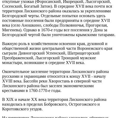
откупные ухожьи (Форосанский, Икорецкий, Лысогорский,
Сосенский, Богатый Затон). В середине XVII века почти вся
территория Лискинского района оказалась за укреплениями
Белгородской черты. Отдельные попытки основать здесь
постоянные поселения были предприняты в середине XVII
века (село Аношкино, слободы Полковничья, Прогорелая,
Мигенева). Однако в 1670-е годы все поселения у Дона за
Белгородской чертой были уничтожены крымскими татарами.
Важную роль в хозяйственном освоении края, духовной и
общественной жизни центральной части Воронежского края
сыграли Дивногорский Успенский, Шатрищегорский
Преображенский, Лысогорский Троицкий мужские
монастыри, возникшие в середине XVII века.
Окончательное заселение территории Лискинского района
русскими и украинцами относится к концу XVII - началу
XVIII века. Бассейн реки Хворостань в северной части
Лискинского района был заселен экономическими
крестьянами в 1760-1770-е годы.
В XIX и начале XX века территория Лискинского района
находилась в пределах Бобровского, Острогожского и
Коротоякского уездов.
На территории Лискинского района сложились обширные