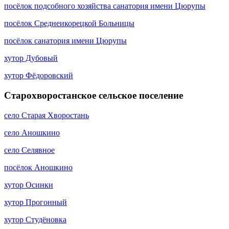
посёлок подсобного хозяйства санатория имени Цюрупы
посёлок Среднеикорецкой Больницы
посёлок санатория имени Цюрупы
хутор Дубовый
хутор Фёдоровский
Старохворостанское сельское поселение
село Старая Хворостань
село Аношкино
село Селявное
посёлок Аношкино
хутор Осинки
хутор Прогонный
хутор Студёновка