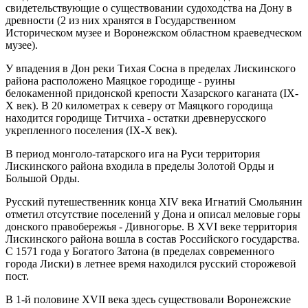
свидетельствующие о существовании судоходства на Дону в
древности (2 из них хранятся в Государственном
Историческом музее и Воронежском областном краеведческом
музее).
У впадения в Дон реки Тихая Сосна в пределах Лискинского
района расположено Маяцкое городище - руины
белокаменной придонской крепости Хазарского каганата (IX-
X век). В 20 километрах к северу от Маяцкого городища
находится городище Титчиха - остатки древнерусского
укрепленного поселения (IX-X век).
В период монголо-татарского ига на Руси территория
Лискинского района входила в пределы Золотой Орды и
Большой Орды.
Русский путешественник конца XIV века Игнатий Смольянин
отметил отсутствие поселений у Дона и описал меловые горы
донского правобережья - Дивногорье. В XVI веке территория
Лискинского района вошла в состав Российского государства.
С 1571 года у Богатого Затона (в пределах современного
города Лиски) в летнее время находился русский сторожевой
пост.
В 1-й половине XVII века здесь существовали Воронежские