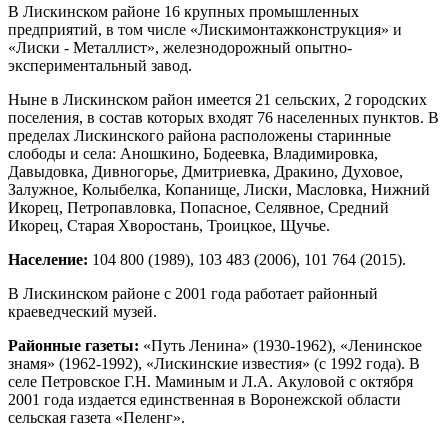
В Лискинском районе 16 крупных промышленных
предприятий, в том числе «Лискимонтажконструкция» и
«Лиски - Металлист», железнодорожный опытно-
экспериментальный завод.
Ныне в Лискинском район имеется 21 сельских, 2 городских
поселения, в состав которых входят 76 населенных пунктов. В
пределах Лискинского района расположены старинные
слободы и села: Аношкино, Бодеевка, Владимировка,
Давыдовка, Дивногорье, Дмитриевка, Дракино, Духовое,
Залужное, Колыбелка, Копанище, Лиски, Масловка, Нижний
Икорец, Петропавловка, Попасное, Селявное, Средний
Икорец, Старая Хворостань, Троицкое, Щучье.
Население:
104 800 (1989), 103 483 (2006), 101 764 (2015).
В Лискинском районе с 2001 года работает районный
краеведческий музей.
Районные газеты:
«Путь Ленина» (1930-1962), «Ленинское
знамя» (1962-1992), «Лискинские известия» (с 1992 года). В
селе Петровское Г.Н. Маминым и Л.А. Акуловой с октября
2001 года издается единственная в Воронежской области
сельская газета «Пеленг».