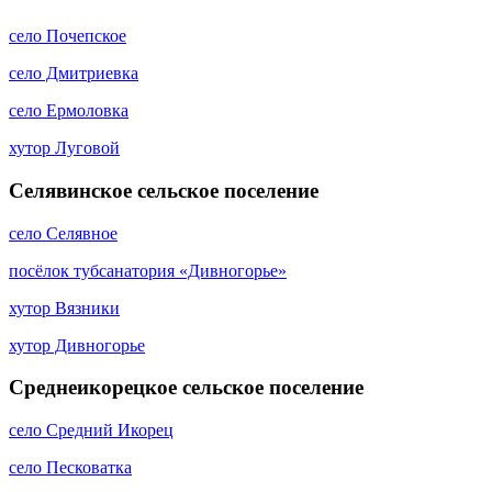
село Почепское
село Дмитриевка
село Ермоловка
хутор Луговой
Селявинское сельское поселение
село Селявное
посёлок тубсанатория «Дивногорье»
хутор Вязники
хутор Дивногорье
Среднеикорецкое сельское поселение
село Средний Икорец
село Песковатка