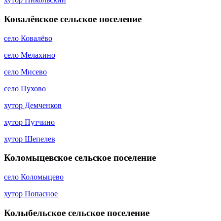
Ковалёвское сельское поселение
село Ковалёво
село Мелахино
село Мисево
село Пухово
хутор Демченков
хутор Путчино
хутор Шепелев
Коломыцевское сельское поселение
село Коломыцево
хутор Попасное
Колыбельское сельское поселение