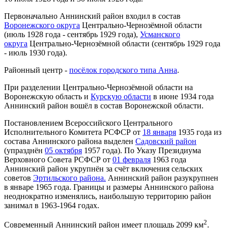
Первоначально Аннинский район входил в состав
Воронежского округа
Центрально-Чернозёмной области
(июль 1928 года - сентябрь 1929 года),
Усманского
округа
Центрально-Чернозёмной области (сентябрь 1929 года
- июль 1930 года).
Районный центр -
посёлок городского типа Анна
.
При разделении Центрально-Чернозёмной области на
Воронежскую область и
Курскую области
в июне 1934 года
Аннинский район вошёл в состав Воронежской области.
Постановлением Всероссийского Центрального
Исполнительного Комитета РСФСР от
18 января
1935 года из
состава Аннинского района выделен
Садовский район
(упразднён
05 октября
1957 года). По Указу Президиума
Верховного Совета РСФСР от
01 февраля
1963 года
Аннинский район укрупнён за счёт включения сельских
советов
Эртильского района.
Аннинский район разукрупнен
в январе 1965 года. Границы и размеры Аннинского района
неоднократно изменялись, наибольшую территорию район
занимал в 1963-1964 годах.
2
Современный Аннинский район имеет площадь 2099 км
.