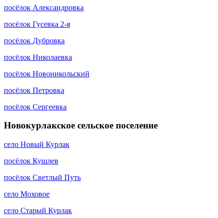
посёлок Александровка
посёлок Гусевка 2-я
посёлок Дубровка
посёлок Николаевка
посёлок Новоникольский
посёлок Петровка
посёлок Сергеевка
Новокурлакское сельское поселение
село Новый Курлак
посёлок Кушлев
посёлок Светлый Путь
село Моховое
село Старый Курлак