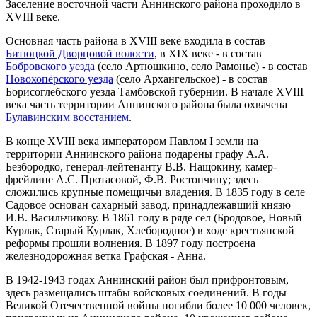
Заселение восточной части Аннинского района проходило в
XVIII веке.
Основная часть района в XVIII веке входила в состав
Битюцкой Дворцовой волости
, в XIX веке - в состав
Бобровского уезда
(село Артюшкино, село Рамонье) - в состав
Новохопёрского уезда
(село Архангельское) - в состав
Борисоглебского уезда Тамбовской губернии. В начале XVIII
века часть территории Аннинского района была охвачена
Булавинским восстанием
.
В конце XVIII века императором Павлом I земли на
территории Аннинского района подарены графу А.А.
Безбородко, генерал-лейтенанту В.В. Нащокину, камер-
фрейлине А.С. Протасовой, Ф.В. Ростопчину; здесь
сложились крупные помещичьи владения. В 1835 году в селе
Садовое основан сахарный завод, принадлежавший князю
И.В. Васильчикову. В 1861 году в ряде сел (Бродовое, Новый
Курлак, Старый Курлак, Хлебородное) в ходе крестьянской
реформы прошли волнения. В 1897 году построена
железнодорожная ветка Графская - Анна.
В 1942-1943 годах Аннинский район был прифронтовым,
здесь размещались штабы войсковых соединений. В годы
Великой Отечественной войны погибли более 10 000 человек,