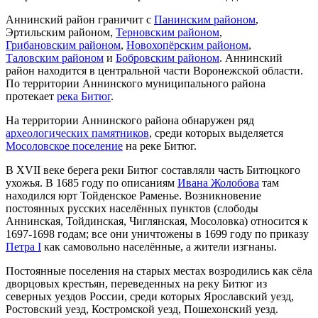
Аннинский район граничит с
Панинским районом
,
Эртильским районом,
Терновским районом
,
Грибановским районом
,
Новохопёрским районом
,
Таловским районом
и
Бобровским районом
. Аннинский
район находится в центральной части Воронежской области.
По территории Аннинского муниципального района
протекает
река Битюг
.
На территории Аннинского района обнаружен ряд
археологических памятников
, среди которых выделяется
Мосоловское поселение
на реке Битюг.
В XVII веке берега реки Битюг составляли часть Битюцкого
ухожья. В 1685 году по описаниям
Ивана Жолобова
там
находился юрт Тойденское Раменье. Возникновение
постоянных русских населённых пунктов (слободы
Аннинская, Тойдинская, Чиглянская, Мосоловка) относится к
1697-1698 годам; все они уничтожены в 1699 году по приказу
Петра I
как самовольно населённые, а жители изгнаны.
Постоянные поселения на старых местах возродились как сёла
дворцовых крестьян, переведенных на реку Битюг из
северных уездов России, среди которых Ярославский уезд,
Ростовский уезд, Костромской уезд, Пошехонский уезд.