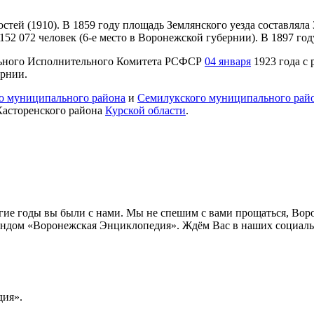
лостей (1910). В 1859 году площадь Землянского уезда составляла
2 072 человек (6-е место в Воронежской губернии). В 1897 году
ального Исполнительного Комитета РСФСР
04 января
1923 года с
рнии.
о муниципального района
и
Семилукского муниципального рай
Касторенского района
Курской области
.
лгие годы вы были с нами. Мы не спешим с вами прощаться, Во
ндом «Воронежская Энциклопедия». Ждём Вас в наших социальн
ия».