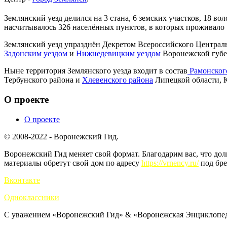
Землянский уезд делился на 3 стана, 6 земских участков, 18 во
насчитывалось 326 населённых пунктов, в которых проживало 15
Землянский уезд упразднён Декретом Всероссийского Центр
Задонским уездом
и
Нижнедевицким уездом
Воронежской губе
Ныне территория Землянского уезда входит в состав
Рамонског
Тербунского района и
Хлевенского района
Липецкой области, 
О проекте
О проекте
© 2008-2022 - Воронежский Гид.
Воронежский Гид меняет свой формат. Благодарим вас, что до
материалы обретут свой дом по адресу
https://vrnency.ru/
под бре
Вконтакте
Одноклассники
С уважением «Воронежский Гид» & «Воронежская Энциклопед