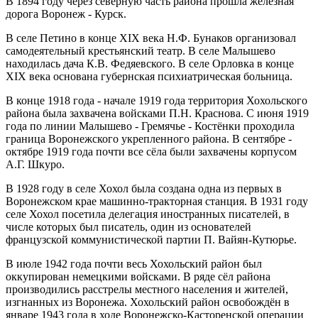
В 1894 году через северную часть района прошла железная
дорога Воронеж - Курск.
В селе Петино в конце XIX века Н.Ф. Бунаков организовал
самодеятельный крестьянский театр. В селе Малышево
находилась дача К.В. Федяевского. В селе Орловка в конце
XIX века основана губернская психиатрическая больница.
В конце 1918 года - начале 1919 года территория Хохольского
района была захвачена войсками П.Н. Краснова. С июня 1919
года по линии Малышево - Гремячье - Костёнки проходила
граница Воронежского укрепленного района. В сентябре -
октябре 1919 года почти все сёла были захвачены корпусом
А.Г. Шкуро.
В 1928 году в селе Хохол была создана одна из первых в
Воронежском крае машинно-тракторная станция. В 1931 году
селе Хохол посетила делегация иностранных писателей, в
числе которых был писатель, один из основателей
французской коммунистической партии П. Вайян-Кутюрье.
В июле 1942 года почти весь Хохольский район был
оккупирован немецкими войсками. В ряде сёл района
производились расстрелы местного населения и жителей,
изгнанных из Воронежа. Хохольский район освобождён в
январе 1943 года в ходе Воронежско-Касторенской операции