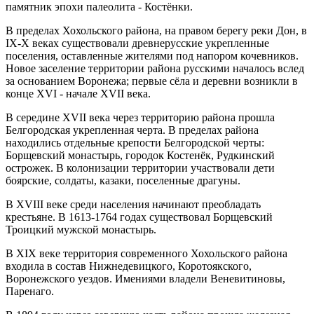
памятник эпохи палеолита - Костёнки.
В пределах Хохольского района, на правом берегу реки Дон, в
IX-X веках существовали древнерусские укрепленные
поселения, оставленные жителями под напором кочевников.
Новое заселение территории района русскими началось вслед
за основанием Воронежа; первые сёла и деревни возникли в
конце XVI - начале XVII века.
В середине XVII века через территорию района прошла
Белгородская укрепленная черта. В пределах района
находились отдельные крепости Белгородской черты:
Борщевский монастырь, городок Костенёк, Рудкинский
острожек. В колонизации территории участвовали дети
боярские, солдаты, казаки, поселенные драгуны.
В XVIII веке среди населения начинают преобладать
крестьяне. В 1613-1764 годах существовал Борщевский
Троицкий мужской монастырь.
В XIX веке территория современного Хохольского района
входила в состав Нижнедевицкого, Коротоякского,
Воронежского уездов. Имениями владели Веневитиновы,
Паренаго.