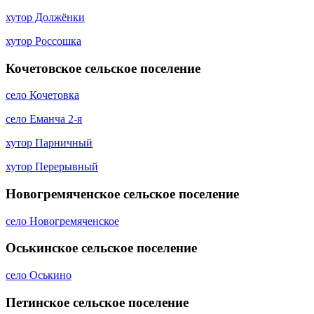
хутор Должёнки
хутор Россошка
Кочетовское сельское поселение
село Кочетовка
село Еманча 2-я
хутор Парничный
хутор Перерывный
Новогремяченское сельское поселение
село Новогремяченское
Оськинское сельское поселение
село Оськино
Петинское сельское поселение