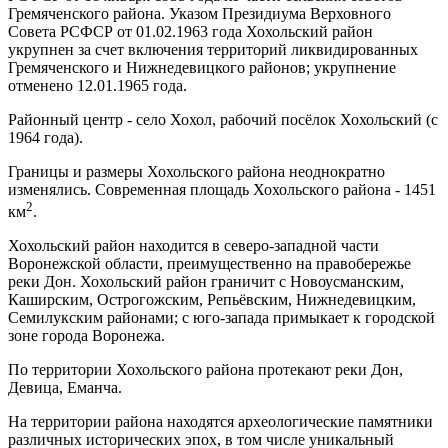
Гремяченского района. Указом Президиума Верховного
Совета РСФСР от 01.02.1963 года Хохольский район
укрупнен за счет включения территорий ликвидированных
Гремяченского и Нижнедевицкого районов; укрупнение
отменено 12.01.1965 года.
Районный центр - село Хохол, рабочий посёлок Хохольский (с
1964 года).
Границы и размеры Хохольского района неоднократно
изменялись. Современная площадь Хохольского района - 1451
2
км
.
Хохольский район находится в северо-западной части
Воронежской области, преимущественно на правобережье
реки Дон. Хохольский район граничит с Новоусманским,
Каширским, Острогожским, Репьёвским, Нижнедевицким,
Семилукским районами; с юго-запада примыкает к городской
зоне города Воронежа.
По территории Хохольского района протекают реки Дон,
Девица, Еманча.
На территории района находятся археологические памятники
различных исторических эпох, в том числе уникальный