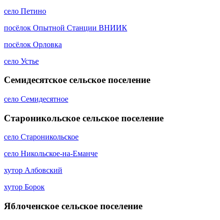
село Петино
посёлок Опытной Станции ВНИИК
посёлок Орловка
село Устье
Семидесятское сельское поселение
село Семидесятное
Староникольское сельское поселение
село Староникольское
село Никольское-на-Еманче
хутор Албовский
хутор Борок
Яблоченское сельское поселение